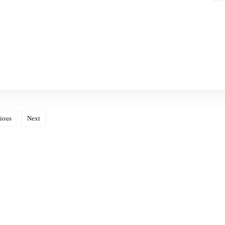
ious
Next