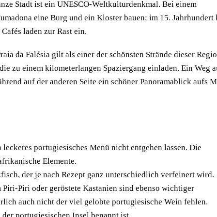
ganze Stadt ist ein UNESCO-Weltkulturdenkmal. Bei einem
Mumadona eine Burg und ein Kloster bauen; im 15. Jahrhundert
Cafés laden zur Rast ein.
ia da Falésia gilt als einer der schönsten Strände dieser Regio
 die zu einem kilometerlangen Spaziergang einladen. Ein Weg a
hrend auf der anderen Seite ein schöner Panoramablick aufs M
n leckeres portugiesisches Menü nicht entgehen lassen. Die
afrikanische Elemente.
zfisch, der je nach Rezept ganz unterschiedlich verfeinert wird.
Piri-Piri oder geröstete Kastanien sind ebenso wichtiger
lich auch nicht der viel gelobte portugiesische Wein fehlen.
 der portugiesischen Insel benannt ist.