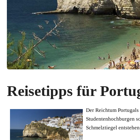
Reisetipps für Portu
Der Reichtum Portugals li
Studentenhochburgen so
Schmelztiegel entstehen 