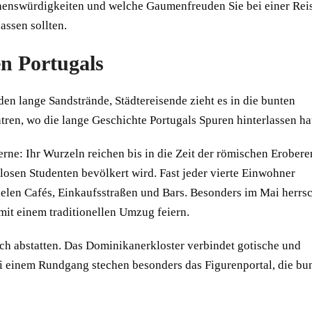
ehenswürdigkeiten und welche Gaumenfreuden Sie bei einer Rei
assen sollten.
n Portugals
den lange Sandstrände, Städtereisende zieht es in die bunten
tren, wo die lange Geschichte Portugals Spuren hinterlassen ha
ne: Ihr Wurzeln reichen bis in die Zeit der römischen Eroberer
llosen Studenten bevölkert wird. Fast jeder vierte Einwohner
vielen Cafés, Einkaufsstraßen und Bars. Besonders im Mai herrs
 mit einem traditionellen Umzug feiern.
uch abstatten. Das Dominikanerkloster verbindet gotische und
i einem Rundgang stechen besonders das Figurenportal, die bu