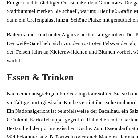
Ein geschichtsträchtiger Ort ist außerdem Guimaraes. Die 
Stadtbummel merken Sie schnell, warum: Hier ließ Gräfin 
dann ein Grafenpalast hinzu. Schöne Plätze mit gemütlichen 
Badeurlauber sind in der Algarve bestens aufgehoben. Der Pra
Der weiße Sand hebt sich von den rostroten Felswänden ab,
den Felsen führt an Kiefernwäldchen und Blumen vorbei, wä
wartet.
Essen & Trinken
Nach einer ausgiebigen Entdeckungstour sollten Sie sich ei
vielfältige portugiesische Küche vereint iberische und nord
Ein Nationalgericht ist beispielsweise der Bacalhau, ein Sal
Grünkohl-Kartoffelsuppe, gegrilltes Hähnchen mit scharfem 
Bestandteil der portugiesischen Küche. Zum Essen darf natür
Weltbekannte ist z. B. Portwein oder auch Madeira, der nach