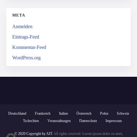
META
Anmelden
Eintrags-Feed
Kommentar-Feed
WordPress.org
Deutschland
Frankreich
Italien
Österreich
Polen
Schweiz
Tschechien
Veranstaltungen
Datenschutz
Impressum
© 2020 Copyright by AIT.
All rights reserved. Lorem ipsum dolor sit amet,