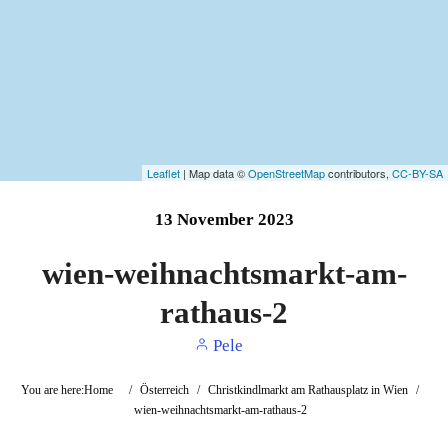
Leaflet
| Map data ©
OpenStreetMap
contributors,
CC-BY-SA
13
November
2023
wien-weihnachtsmarkt-am-
rathaus-2
Pele
You are here:
Home
/
Österreich
/
Christkindlmarkt am Rathausplatz in Wien
/
wien-weihnachtsmarkt-am-rathaus-2