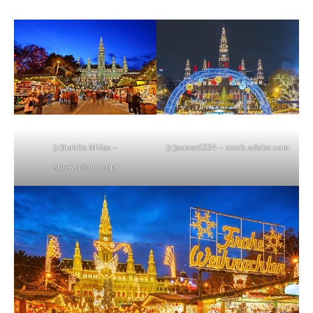
(c)Iraklis Milas –
(c)samael334 – stock.adobe.com
stock.adobe.com