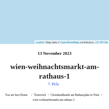
Leaflet
| Map data ©
OpenStreetMap
contributors,
CC-BY-SA
13
November
2023
wien-weihnachtsmarkt-am-
rathaus-1
Pele
You are here:
Home
/
Österreich
/
Christkindlmarkt am Rathausplatz in Wien
/
wien-weihnachtsmarkt-am-rathaus-1