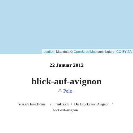
Leaflet
| Map data ©
OpenStreetMap
contributors,
CC-BY-SA
22
Januar
2012
blick-auf-avignon
Pele
You are here:
Home
/
Frankreich
/
Die Brücke von Avignon
/
blick-auf-avignon