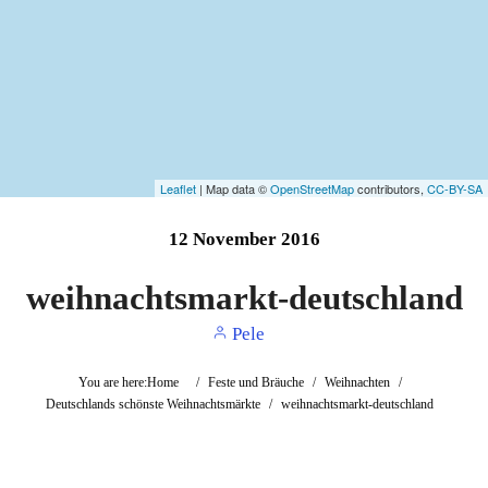
Leaflet
| Map data ©
OpenStreetMap
contributors,
CC-BY-SA
12
November
2016
weihnachtsmarkt-deutschland
Pele
You are here:
Home
/
Feste und Bräuche
/
Weihnachten
/
Deutschlands schönste Weihnachtsmärkte
/
weihnachtsmarkt-deutschland