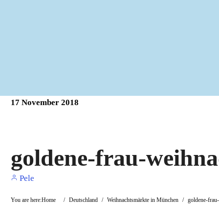
17
November
2018
goldene-frau-weihna
Pele
You are here:
Home
/
Deutschland
/
Weihnachtsmärkte in München
/
goldene-frau