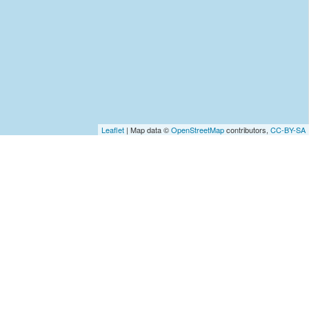
Leaflet
| Map data ©
OpenStreetMap
contributors,
CC-BY-SA