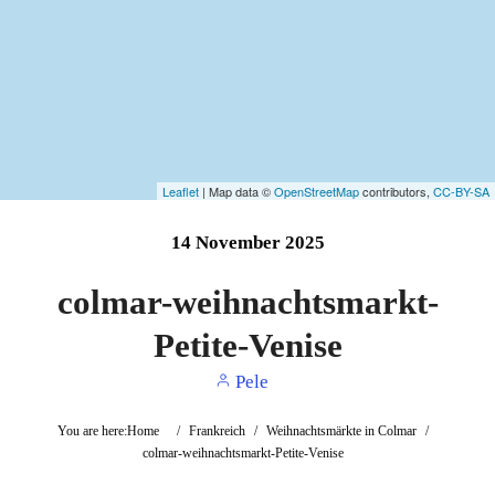
Leaflet
| Map data ©
OpenStreetMap
contributors,
CC-BY-SA
14
November
2025
colmar-weihnachtsmarkt-
Petite-Venise
Pele
You are here:
Home
/
Frankreich
/
Weihnachtsmärkte in Colmar
/
colmar-weihnachtsmarkt-Petite-Venise