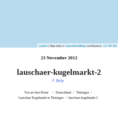
Leaflet
| Map data ©
OpenStreetMap
contributors,
CC-BY-SA
23
November
2012
lauschaer-kugelmarkt-2
Pele
You are here:
Home
/
Deutschland
/
Thüringen
/
Lauschaer Kugelmarkt in Thüringen
/
lauschaer-kugelmarkt-2