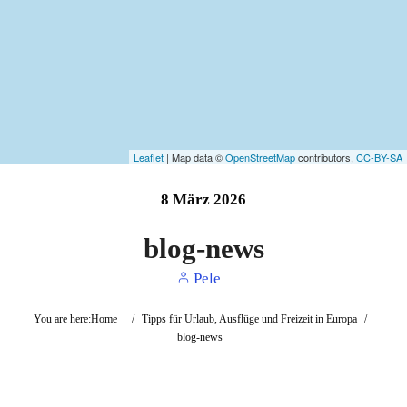
Leaflet
| Map data ©
OpenStreetMap
contributors,
CC-BY-SA
8
März
2026
blog-news
Pele
You are here:
Home
/
Tipps für Urlaub, Ausflüge und Freizeit in Europa
/
blog-news