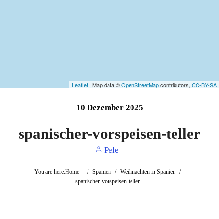
Leaflet
| Map data ©
OpenStreetMap
contributors,
CC-BY-SA
10
Dezember
2025
spanischer-vorspeisen-teller
Pele
You are here:
Home
/
Spanien
/
Weihnachten in Spanien
/
spanischer-vorspeisen-teller