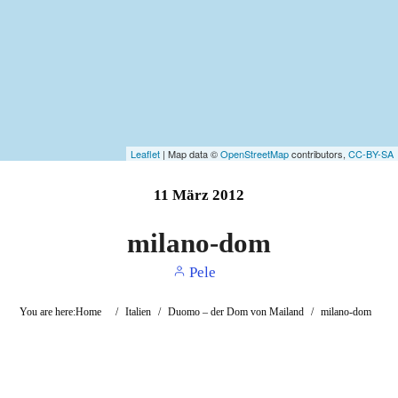
Leaflet
| Map data ©
OpenStreetMap
contributors,
CC-BY-SA
11
März
2012
milano-dom
Pele
You are here:
Home
/
Italien
/
Duomo – der Dom von Mailand
/
milano-dom