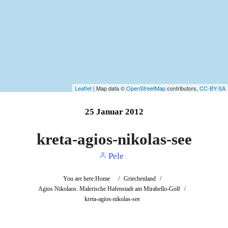
Leaflet
| Map data ©
OpenStreetMap
contributors,
CC-BY-SA
25
Januar
2012
kreta-agios-nikolas-see
Pele
You are here:
Home
/
Griechenland
/
Agios Nikolaos: Malerische Hafenstadt am Mirabello-Golf
/
kreta-agios-nikolas-see