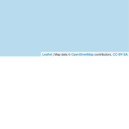
Leaflet
| Map data ©
OpenStreetMap
contributors,
CC-BY-SA