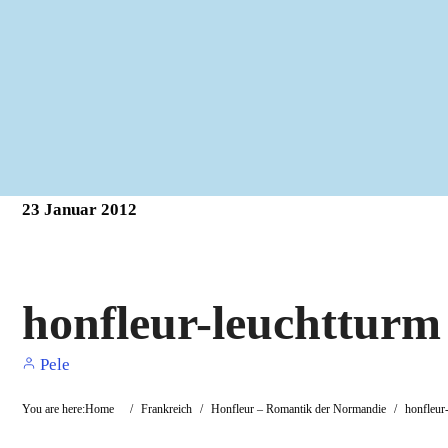
23
Januar
2012
honfleur-leuchtturm
Pele
You are here:
Home
/
Frankreich
/
Honfleur – Romantik der Normandie
/
honfleur