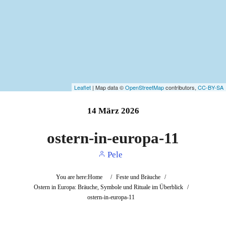
Leaflet
| Map data ©
OpenStreetMap
contributors,
CC-BY-SA
14
März
2026
ostern-in-europa-11
Pele
You are here:
Home
/
Feste und Bräuche
/
Ostern in Europa: Bräuche, Symbole und Rituale im Überblick
/
ostern-in-europa-11