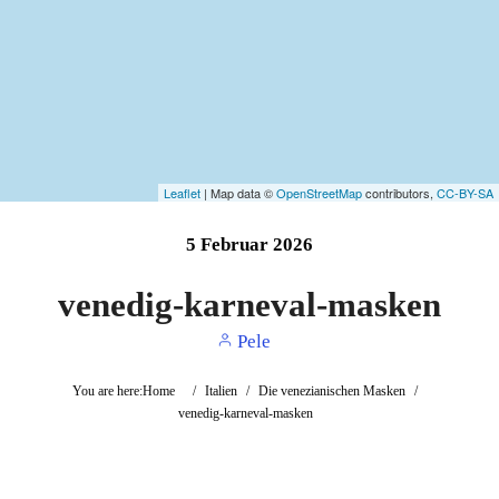
Leaflet
| Map data ©
OpenStreetMap
contributors,
CC-BY-SA
5
Februar
2026
venedig-karneval-masken
Pele
You are here:
Home
/
Italien
/
Die venezianischen Masken
/
venedig-karneval-masken