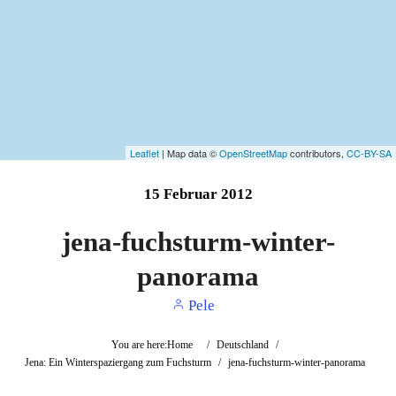
Leaflet
| Map data ©
OpenStreetMap
contributors,
CC-BY-SA
15
Februar
2012
jena-fuchsturm-winter-
panorama
Pele
You are here:
Home
/
Deutschland
/
Jena: Ein Winterspaziergang zum Fuchsturm
/
jena-fuchsturm-winter-panorama