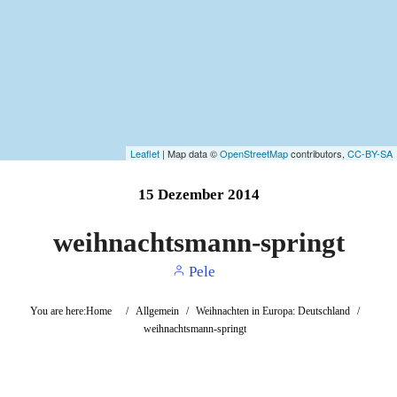
Leaflet
| Map data ©
OpenStreetMap
contributors,
CC-BY-SA
15
Dezember
2014
weihnachtsmann-springt
Pele
You are here:
Home
/
Allgemein
/
Weihnachten in Europa: Deutschland
/
weihnachtsmann-springt